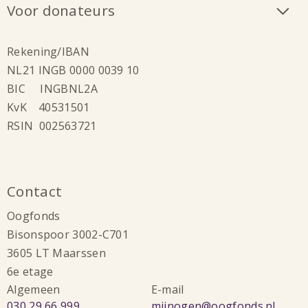
Voor donateurs
Rekening/IBAN
NL21 INGB 0000 0039 10
BIC INGBNL2A
KvK 40531501
RSIN 002563721
Contact
Oogfonds
Bisonspoor 3002-C701
3605 LT Maarssen
6e etage
Algemeen
E-mail
Bel:
Stuur
030 29 66 999
mijnogen@oogfonds.nl