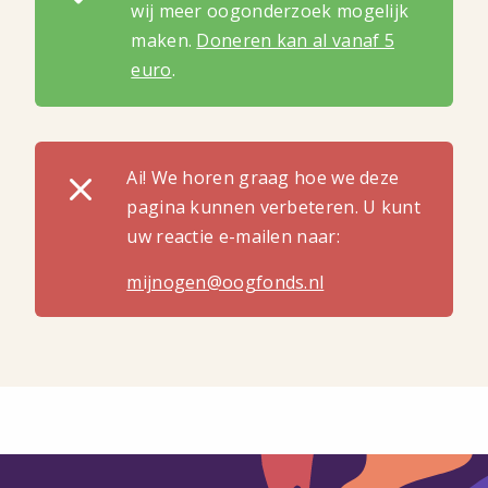
wij meer oogonderzoek mogelijk
maken.
Doneren kan al vanaf 5
euro
.
Ai! We horen graag hoe we deze
pagina kunnen verbeteren. U kunt
uw reactie e-mailen naar:
mijnogen@oogfonds.nl