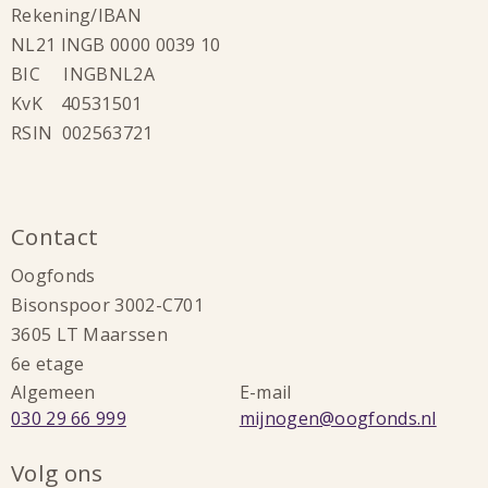
Rekening/IBAN
NL21 INGB 0000 0039 10
BIC INGBNL2A
KvK 40531501
RSIN 002563721
Contact
Oogfonds
Bisonspoor 3002-C701
3605 LT Maarssen
6e etage
Algemeen
E-mail
Bel:
Stuur
030 29 66 999
mijnogen@oogfonds.nl
een
Volg ons
e-