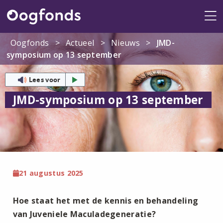
Me
Oogfonds
>
Actueel
>
Nieuws
>
JMD-
symposium op 13 september
Lees voor
JMD-symposium op 13 september
21 augustus 2025
Hoe staat het met de kennis en behandeling
van Juveniele Maculadegeneratie?