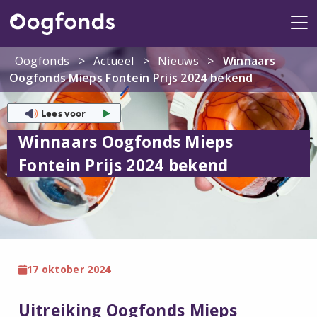
Me
Oogfonds
>
Actueel
>
Nieuws
>
Winnaars
Oogfonds Mieps Fontein Prijs 2024 bekend
Lees voor
Winnaars Oogfonds Mieps
Fontein Prijs 2024 bekend
17 oktober 2024
Uitreiking Oogfonds Mieps