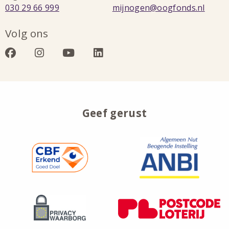
Bel:
Stuur
030 29 66 999
mijnogen@oogfonds.nl
een
Volg ons
e-
mail
Bezoek
Bezoek
Bezoek
Bezoek
naar:
onze
onze
onze
onze
facebook
instagram
youtube
linkedin
Geef gerust