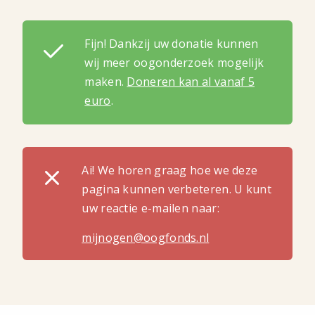
Fijn! Dankzij uw donatie kunnen
wij meer oogonderzoek mogelijk
maken.
Doneren kan al vanaf 5
euro
.
Ai! We horen graag hoe we deze
pagina kunnen verbeteren. U kunt
uw reactie e-mailen naar:
mijnogen@oogfonds.nl