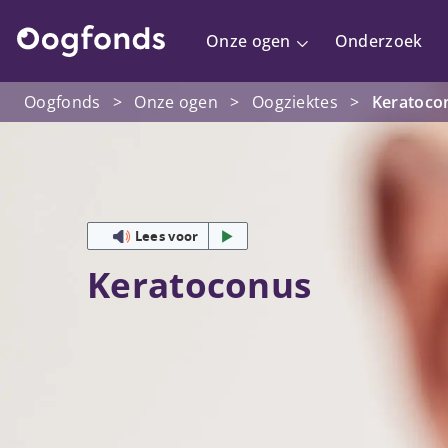
Onze ogen
Onderzoek
Oogfonds
>
Onze ogen
>
Oogziektes
>
Keratoco
Lees voor
Keratoconus