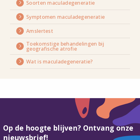
over
Soorten maculadegeneratie
Lees
meer
over
Symptomen maculadegeneratie
Lees
meer
over
Amslertest
Lees
meer
over
Toekomstige behandelingen bij
Lees
geografische atrofie
meer
over
Wat is maculadegeneratie?
Lees
meer
over
Op de hoogte blijven? Ontvang onze
nieuwsbrief!