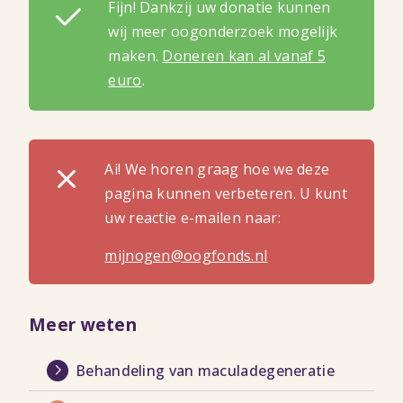
Fijn! Dankzij uw donatie kunnen
wij meer oogonderzoek mogelijk
maken.
Doneren kan al vanaf 5
euro
.
Ai! We horen graag hoe we deze
pagina kunnen verbeteren. U kunt
uw reactie e-mailen naar:
mijnogen@oogfonds.nl
Meer weten
Behandeling van maculadegeneratie
Lees
meer