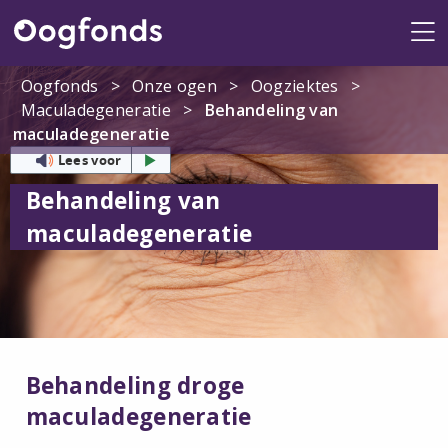
Me
Oogfonds
>
Onze ogen
>
Oogziektes
>
Maculadegeneratie
>
Behandeling van
maculadegeneratie
Lees voor
Behandeling van
maculadegeneratie
Behandeling droge
maculadegeneratie