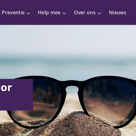
Preventie
Help mee
Over ons
Nieuws
oor