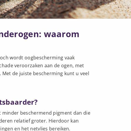
inderogen: waarom
. Toch wordt oogbescherming vaak
d schade veroorzaken aan de ogen, met
. Met de juiste bescherming kunt u veel
tsbaarder?
at minder beschermend pigment dan die
deren relatief groter. Hierdoor kan
ingen en het netvlies bereiken.