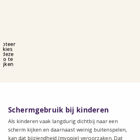
epteer
okies
 deze
deo te
kijken
Schermgebruik bij kinderen
Als kinderen vaak langdurig dichtbij naar een
scherm kijken en daarnaast weinig buitenspelen,
kan dat bijziendheid (myopie) veroorzaken. Dat