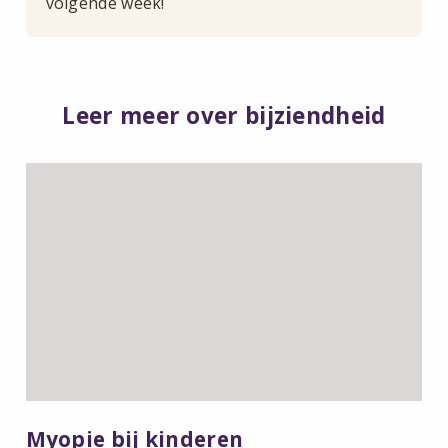
volgende week!
Leer meer over bijziendheid
Lees
meer
over
Myopie
bij
kinderen
Myopie bij kinderen