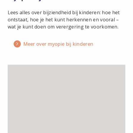
Lees alles over bijziendheid bij kinderen: hoe het
ontstaat, hoe je het kunt herkennen en vooral –
wat je kunt doen om verergering te voorkomen.
Meer over myopie bij kinderen
Lees
meer
over
Myopie
bij
volwassenen