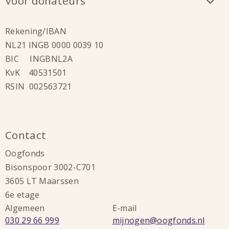
Voor donateurs
Rekening/IBAN
NL21 INGB 0000 0039 10
BIC INGBNL2A
KvK 40531501
RSIN 002563721
Contact
Oogfonds
Bisonspoor 3002-C701
3605 LT Maarssen
6e etage
Algemeen
E-mail
Bel:
Stuur
030 29 66 999
mijnogen@oogfonds.nl