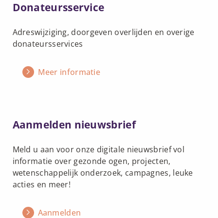
Lees
Donateursservice
meer
over
Adreswijziging, doorgeven overlijden en overige
Donateursservice
donateursservices
Meer informatie
Lees
Aanmelden nieuwsbrief
meer
over
Meld u aan voor onze digitale nieuwsbrief vol
Aanmelden
informatie over gezonde ogen, projecten,
nieuwsbrief
wetenschappelijk onderzoek, campagnes, leuke
acties en meer!
Aanmelden