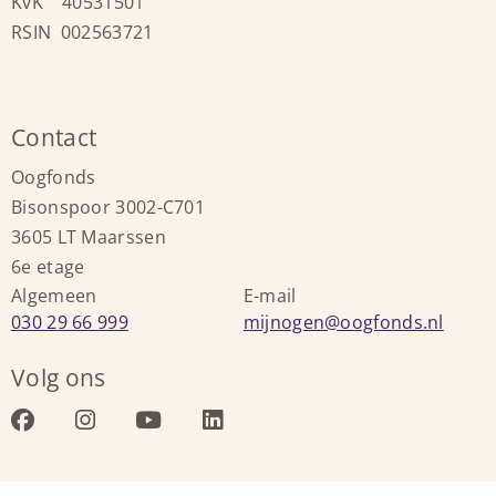
KvK 40531501
RSIN 002563721
Contact
Oogfonds
Bisonspoor 3002-C701
3605 LT Maarssen
6e etage
Algemeen
E-mail
Bel:
Stuur
030 29 66 999
mijnogen@oogfonds.nl
een
Volg ons
e-
mail
Bezoek
Bezoek
Bezoek
Bezoek
naar:
onze
onze
onze
onze
facebook
instagram
youtube
linkedin