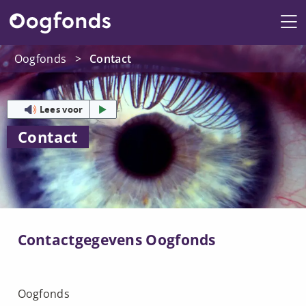
Me
Oogfonds
>
Contact
Lees voor
Contact
Contactgegevens Oogfonds
Oogfonds