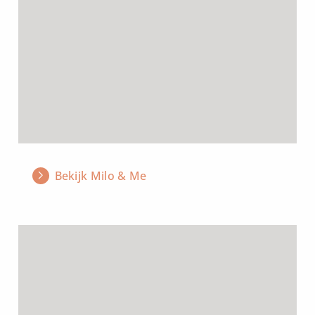
meer
over
Bekijk Milo & Me
Lees
meer
over