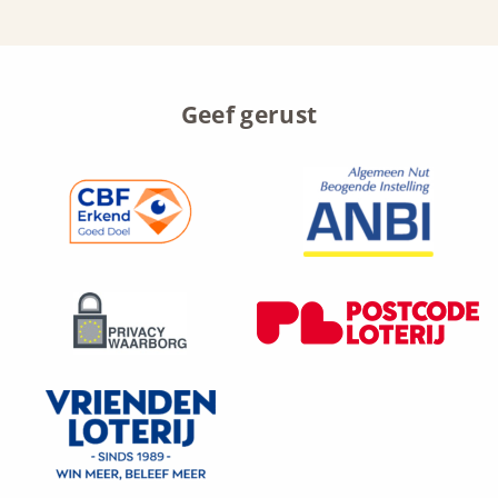
onze
onze
onze
onze
facebook
instagram
youtube
linkedin
Geef gerust