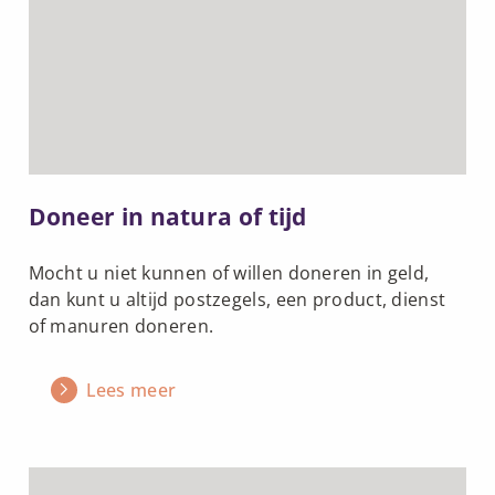
Doneer
in
natura
of
tijd
Doneer in natura of tijd
Mocht u niet kunnen of willen doneren in geld,
dan kunt u altijd postzegels, een product, dienst
of manuren doneren.
Lees meer
Lees