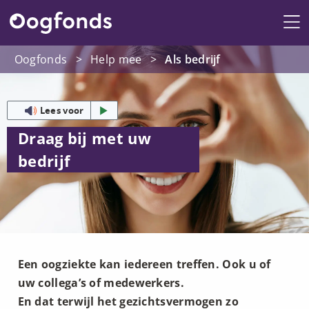
Me
Oogfonds
>
Help mee
>
Als bedrijf
Lees voor
Draag bij met uw
bedrijf
Een oogziekte kan iedereen treffen. Ook u of
uw collega’s of medewerkers.
En dat terwijl het gezichtsvermogen zo