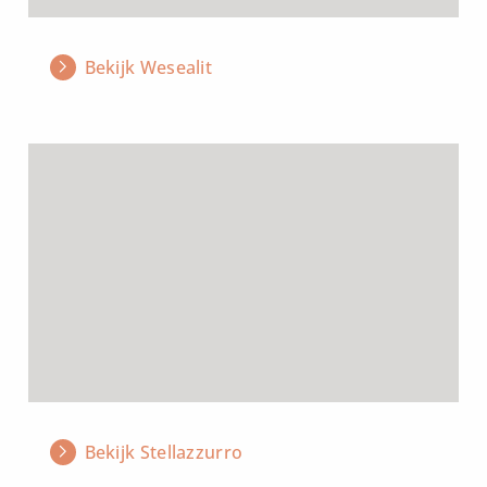
Bekijk Wesealit
Lees
meer
over
Bekijk Stellazzurro