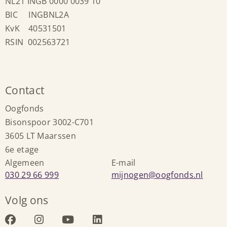
NL21 INGB 0000 0039 10
BIC INGBNL2A
KvK 40531501
RSIN 002563721
Contact
Oogfonds
Bisonspoor 3002-C701
3605 LT Maarssen
6e etage
Algemeen
E-mail
Bel:
Stuur
030 29 66 999
mijnogen@oogfonds.nl
een
Volg ons
e-
mail
Bezoek
Bezoek
Bezoek
Bezoek
naar: