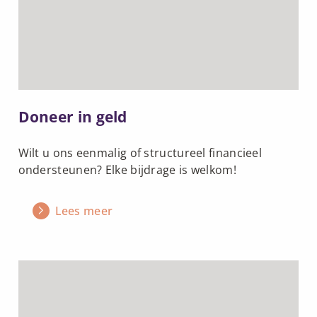
geld
Doneer in geld
Wilt u ons eenmalig of structureel financieel
ondersteunen? Elke bijdrage is welkom!
Lees meer
Lees
meer
over