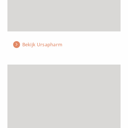
Bekijk Ursapharm
Lees
meer
over