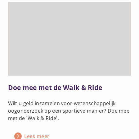
Lees
meer
over
Doe
mee
met
de
Walk
&
Ride
Doe mee met de Walk & Ride
Wilt u geld inzamelen voor wetenschappelijk
oogonderzoek op een sportieve manier? Doe mee
met de 'Walk & Ride'.
Lees meer