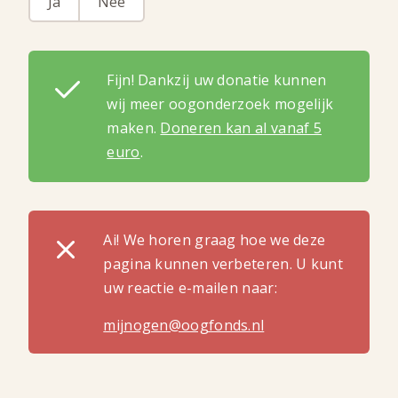
Ja
Nee
Fijn! Dankzij uw donatie kunnen
wij meer oogonderzoek mogelijk
maken.
Doneren kan al vanaf 5
euro
.
Ai! We horen graag hoe we deze
pagina kunnen verbeteren. U kunt
uw reactie e-mailen naar:
mijnogen@oogfonds.nl