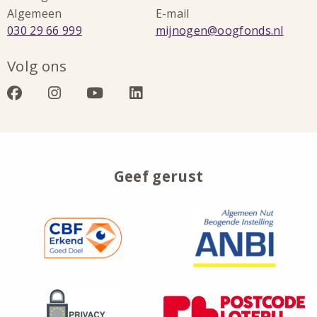
Algemeen
E-mail
Bel:
Stuur
030 29 66 999
mijnogen@oogfonds.nl
een
Volg ons
e-
mail
Bezoek
Bezoek
Bezoek
Bezoek
naar:
onze
onze
onze
onze
facebook
instagram
youtube
linkedin
Geef gerust