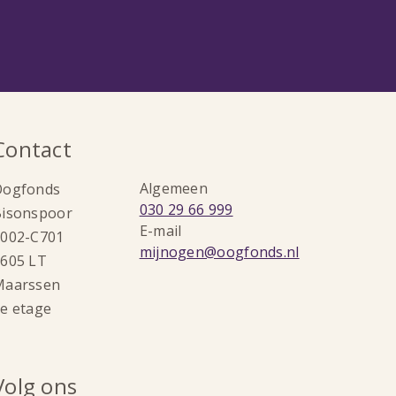
Contact
Algemeen
Oogfonds
Bel:
030 29 66 999
Bisonspoor
E-mail
3002-C701
Stuur
mijnogen@oogfonds.nl
605 LT
een
Maarssen
e-
e etage
mail
naar:
Volg ons