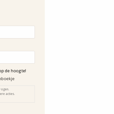
op de hoogte!
enboekje
 ogen.
re acties.