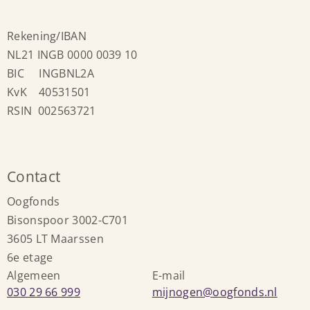
Rekening/IBAN
NL21 INGB 0000 0039 10
BIC INGBNL2A
KvK 40531501
RSIN 002563721
Contact
Oogfonds
Bisonspoor 3002-C701
3605 LT Maarssen
6e etage
Algemeen
E-mail
Bel:
Stuur
030 29 66 999
mijnogen@oogfonds.nl
een