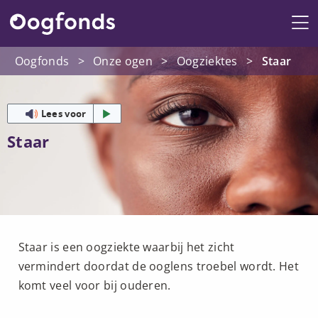
Me
Oogfonds
>
Onze ogen
>
Oogziektes
>
Staar
Lees voor
Staar
Staar is een oogziekte waarbij het zicht
vermindert doordat de ooglens troebel wordt. Het
komt veel voor bij ouderen.