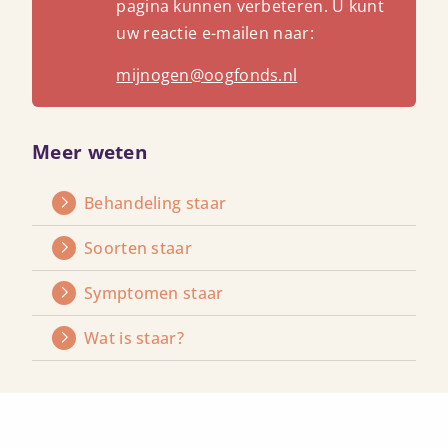
pagina kunnen verbeteren. U kunt
uw reactie e-mailen naar:
mijnogen@oogfonds.nl
Meer weten
Behandeling staar
Lees
meer
over
Soorten staar
Lees
meer
over
Symptomen staar
Lees
meer
over
Wat is staar?
Lees
meer
over