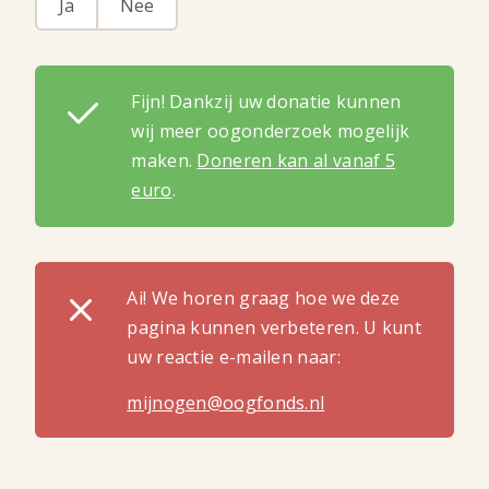
Ja
Nee
Fijn! Dankzij uw donatie kunnen
wij meer oogonderzoek mogelijk
maken.
Doneren kan al vanaf 5
euro
.
Ai! We horen graag hoe we deze
pagina kunnen verbeteren. U kunt
uw reactie e-mailen naar:
mijnogen@oogfonds.nl