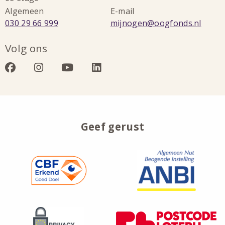
Algemeen
E-mail
Bel:
Stuur
030 29 66 999
mijnogen@oogfonds.nl
een
Volg ons
e-
mail
Bezoek
Bezoek
Bezoek
Bezoek
naar:
onze
onze
onze
onze
facebook
instagram
youtube
linkedin
Geef gerust