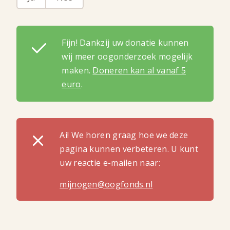
Fijn! Dankzij uw donatie kunnen
wij meer oogonderzoek mogelijk
maken.
Doneren kan al vanaf 5
euro
.
Ai! We horen graag hoe we deze
pagina kunnen verbeteren. U kunt
uw reactie e-mailen naar:
mijnogen@oogfonds.nl