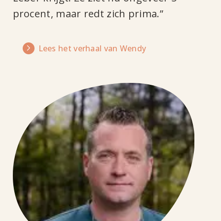
procent, maar redt zich prima.”
Lees het verhaal van Wendy
Lees
het
verhaal
van
Vincent