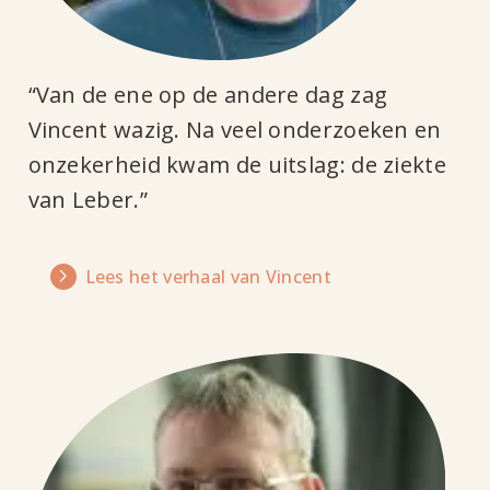
“Van de ene op de andere dag zag
Vincent wazig. Na veel onderzoeken en
onzekerheid kwam de uitslag: de ziekte
van Leber.”
Lees het verhaal van Vincent
Lees
het
verhaal
van
Het