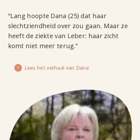
“Lang hoopte Dana (25) dat haar
slechtziendheid over zou gaan. Maar ze
heeft de ziekte van Leber: haar zicht
komt niet meer terug.”
Lees het verhaal van Dana
Lees
het
verhaal
van
Eliane