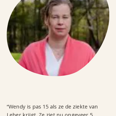
van
Wendy
“Wendy is pas 15 als ze de ziekte van
Leber krijgt. Ze ziet nu ongeveer 5