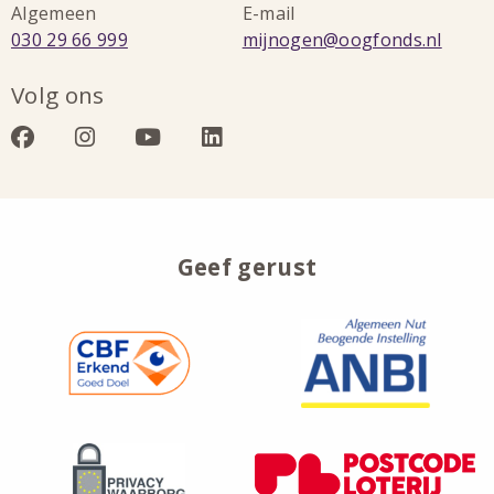
Algemeen
E-mail
Bel:
Stuur
030 29 66 999
mijnogen@oogfonds.nl
een
Volg ons
e-
mail
Bezoek
Bezoek
Bezoek
Bezoek
naar:
onze
onze
onze
onze
facebook
instagram
youtube
linkedin
Geef gerust