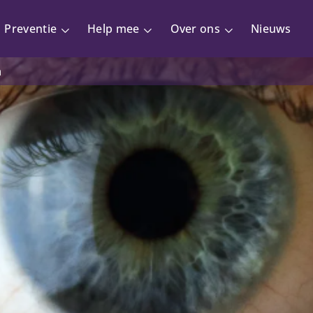
Preventie
Help mee
Over ons
Nieuws
n