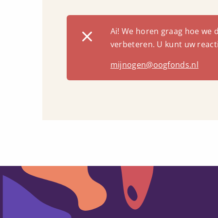
Ai! We horen graag hoe we 
verbeteren. U kunt uw react
mijnogen@oogfonds.nl