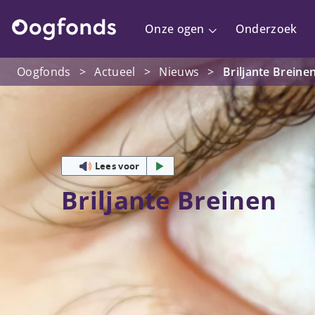
Onze ogen
Onderzoek
Oogfonds
>
Actueel
>
Nieuws
>
Briljante Breine
Lees voor
Briljante Breinen