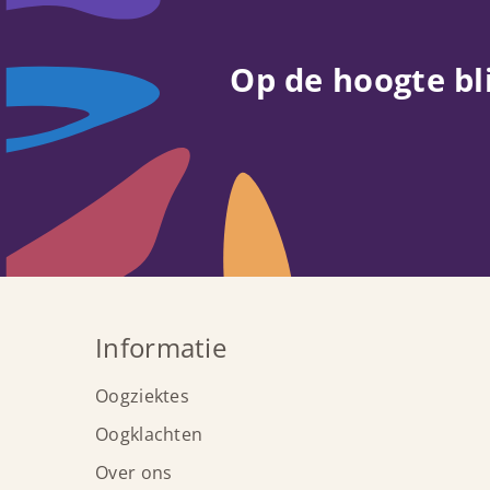
Op de hoogte bl
Informatie
Oogziektes
Oogklachten
Over ons