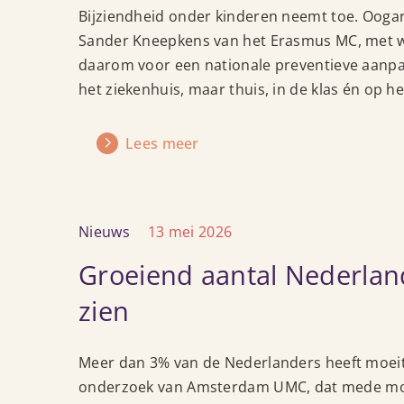
bijziendheid
Bijziendheid onder kinderen neemt toe. Ooga
begint
Sander Kneepkens van het Erasmus MC, met w
op
daarom voor een nationale preventieve aanpak
het
het ziekenhuis, maar thuis, in de klas én op he
schoolplein
Lees meer
Lees
Nieuws
13 mei 2026
meer
Groeiend aantal Nederlan
over
Groeiend
zien
aantal
Nederlanders
heeft
Meer dan 3% van de Nederlanders heeft moeite 
moeite
onderzoek van Amsterdam UMC, dat mede moge