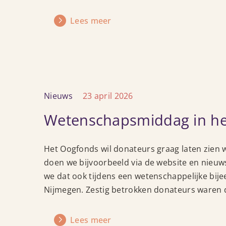
met
zien
Lees meer
Lees
Nieuws
23 april 2026
meer
Wetenschapsmiddag in h
over
Wetenschapsmiddag
in
Het Oogfonds wil donateurs graag laten zien 
het
doen we bijvoorbeeld via de website en nieuw
Radboudumc
we dat ook tijdens een wetenschappelijke bi
Nijmegen. Zestig betrokken donateurs waren 
Lees meer