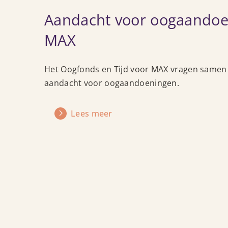
meer
Aandacht voor oogaandoen
over
Aandacht
MAX
voor
oogaandoeningen
in
Het Oogfonds en Tijd voor MAX vragen samen
Tijd
aandacht voor oogaandoeningen.
voor
MAX
Lees meer