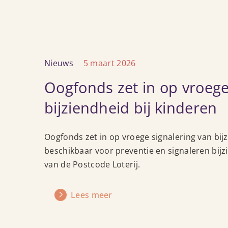
Lees
Nieuws
5 maart 2026
meer
Oogfonds zet in op vroege
over
Oogfonds
bijziendheid bij kinderen
zet
in
op
Oogfonds zet in op vroege signalering van bijz
vroege
beschikbaar voor preventie en signaleren bij
signalering
van de Postcode Loterij.
van
bijziendheid
Lees meer
bij
kinderen