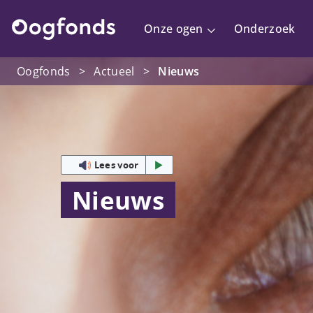
Onze ogen
Onderzoek
Oogfonds
>
Actueel
>
Nieuws
Lees voor
Nieuws