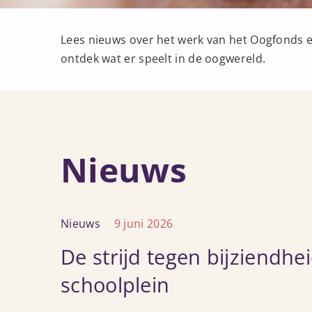
Lees nieuws over het werk van het Oogfonds 
ontdek wat er speelt in de oogwereld.
Nieuws
Lees
Nieuws
9 juni 2026
meer
De strijd tegen bijziendhe
over
De
schoolplein
strijd
tegen