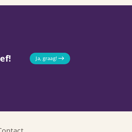
ef!
Ja, graag!
Contact