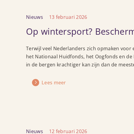
Lees
Nieuws
13 februari 2026
meer
Op wintersport? Bescher
over
Op
wintersport?
Terwijl veel Nederlanders zich opmaken voor
Bescherm
het Nationaal Huidfonds, het Oogfonds en de 
uw
in de bergen krachtiger kan zijn dan de mees
ogen
en
de
Lees meer
huid
Lees
Nieuws
12 februari 2026