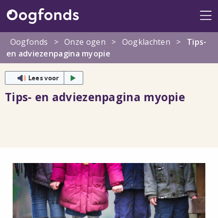
Me
Oogfonds
>
Onze ogen
>
Oogklachten
>
Tips-
en adviezenpagina myopie
Lees voor
Tips- en adviezenpagina myopie