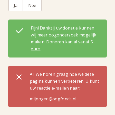
Ja
Nee
Fijn! Dankzij uw donatie kunnen
wij meer oogonderzoek mogelijk
maken.
Doneren kan al vanaf 5
euro
.
Ai! We horen graag hoe we deze
pagina kunnen verbeteren. U kunt
uw reactie e-mailen naar:
mijnogen@oogfonds.nl