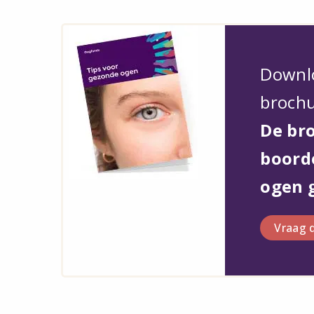
Downlo
brochu
De br
boord
ogen 
Vraag d