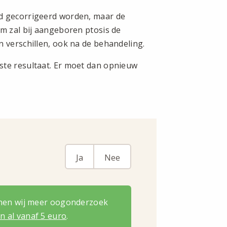
id gecorrigeerd worden, maar de
om zal bij aangeboren ptosis de
n verschillen, ook na de behandeling.
ste resultaat. Er moet dan opnieuw
Ja
Nee
nnen wij meer oogonderzoek
 al vanaf 5 euro
.