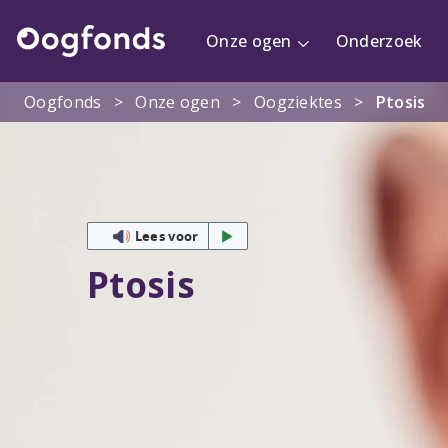
Onze ogen
Onderzoek
Oogfonds
>
Onze ogen
>
Oogziektes
>
Ptosis
Lees voor
Ptosis