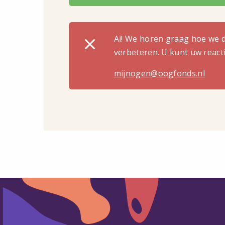
Ai! We horen graag hoe we 
verbeteren. U kunt uw reacti
mijnogen@oogfonds.nl