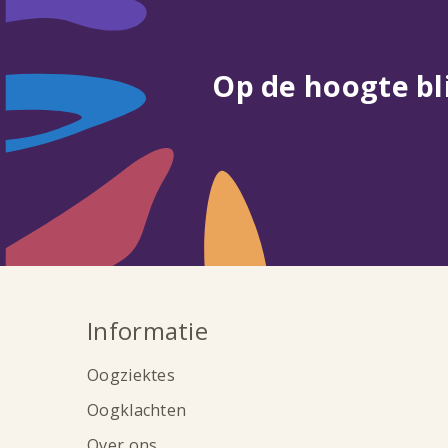
Op de hoogte bl
Informatie
Oogziektes
Oogklachten
Over ons