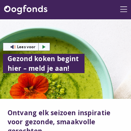
Me
Lees voor
Gezond koken begint
hier – meld je aan!
Ontvang elk seizoen inspiratie
voor gezonde, smaakvolle
gerechten