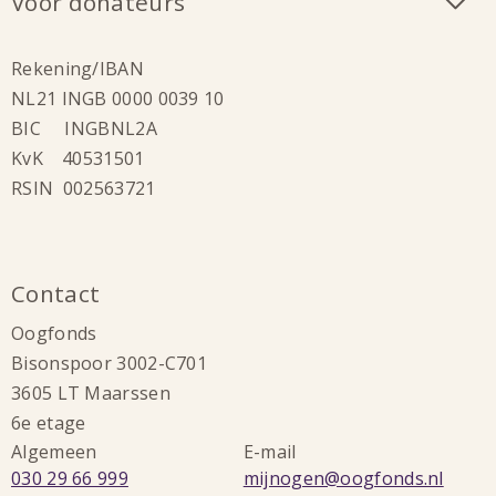
Voor donateurs
Rekening/IBAN
NL21 INGB 0000 0039 10
BIC INGBNL2A
KvK 40531501
RSIN 002563721
Contact
Oogfonds
Bisonspoor 3002-C701
3605 LT Maarssen
6e etage
Algemeen
E-mail
Bel:
Stuur
030 29 66 999
mijnogen@oogfonds.nl