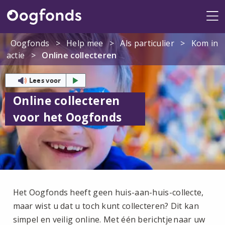
Me
Oogfonds
>
Help mee
>
Als particulier
>
Kom in
actie
>
Online collecteren
Lees voor
Online collecteren
voor het Oogfonds
Het Oogfonds heeft geen huis-aan-huis-collecte,
maar wist u dat u toch kunt collecteren? Dit kan
simpel en veilig online. Met één berichtje naar uw