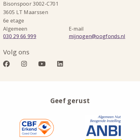
Bisonspoor 3002-C701
3605 LT Maarssen
6e etage
Algemeen
E-mail
Bel:
Stuur
030 29 66 999
mijnogen@oogfonds.nl
een
Volg ons
e-
mail
Bezoek
Bezoek
Bezoek
Bezoek
naar:
onze
onze
onze
onze
facebook
instagram
youtube
linkedin
Geef gerust