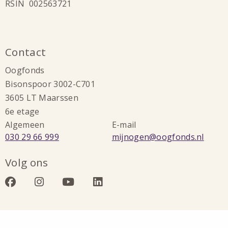
RSIN 002563721
Contact
Oogfonds
Bisonspoor 3002-C701
3605 LT Maarssen
6e etage
Algemeen
E-mail
Bel:
Stuur
030 29 66 999
mijnogen@oogfonds.nl
een
Volg ons
e-
mail
Bezoek
Bezoek
Bezoek
Bezoek
naar:
onze
onze
onze
onze
facebook
instagram
youtube
linkedin