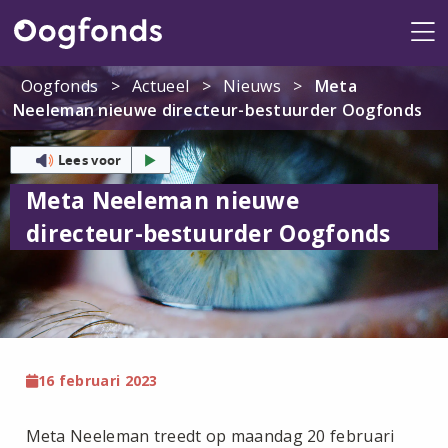
Me
Oogfonds
>
Actueel
>
Nieuws
>
Meta
Neeleman nieuwe directeur-bestuurder Oogfonds
Lees voor
Meta Neeleman nieuwe
directeur-bestuurder Oogfonds
16 februari 2023
Meta Neeleman treedt op maandag 20 februari