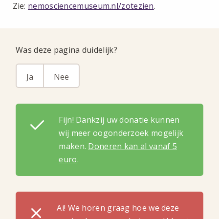
Zie:
nemosciencemuseum.nl/zotezien
.
Was deze pagina duidelijk?
Ja
Nee
Fijn! Dankzij uw donatie kunnen
wij meer oogonderzoek mogelijk
maken.
Doneren kan al vanaf 5
euro
.
Ai! We horen graag hoe we deze