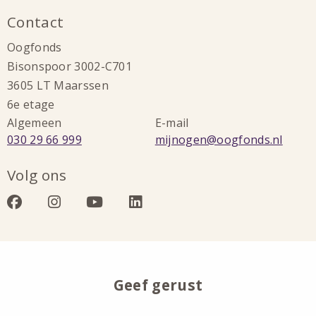
Contact
Oogfonds
Bisonspoor 3002-C701
3605 LT Maarssen
6e etage
Algemeen
E-mail
Bel:
Stuur
030 29 66 999
mijnogen@oogfonds.nl
een
Volg ons
e-
mail
Bezoek
Bezoek
Bezoek
Bezoek
naar:
onze
onze
onze
onze
facebook
instagram
youtube
linkedin
Geef gerust