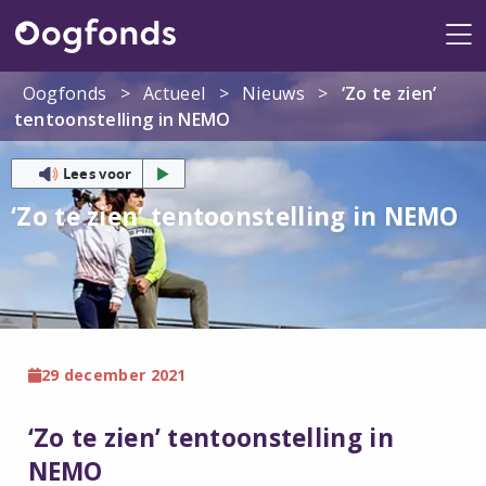
Me
Oogfonds
>
Actueel
>
Nieuws
>
‘Zo te zien’
tentoonstelling in NEMO
Lees voor
‘Zo te zien’ tentoonstelling in NEMO
29 december 2021
‘Zo te zien’ tentoonstelling in
NEMO