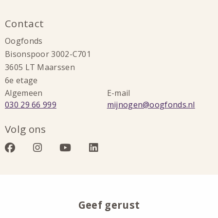
Contact
Oogfonds
Bisonspoor 3002-C701
3605 LT Maarssen
6e etage
Algemeen
E-mail
Bel:
Stuur
030 29 66 999
mijnogen@oogfonds.nl
een
Volg ons
e-
mail
Bezoek
Bezoek
Bezoek
Bezoek
naar:
onze
onze
onze
onze
facebook
instagram
youtube
linkedin
Geef gerust