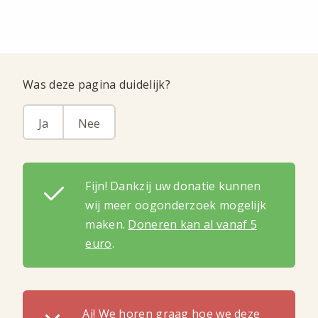
Was deze pagina duidelijk?
Ja
Nee
Fijn! Dankzij uw donatie kunnen
wij meer oogonderzoek mogelijk
maken.
Doneren kan al vanaf 5
euro
.
Ai! We horen graag hoe we deze