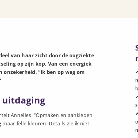
t deel van haar zicht door de oogziekte
eling op zijn kop. Van een energiek
✔
en onzekerheid. “Ik ben op weg om
m
”
✔
uitdaging
s
✔
vertelt Annelies. “Opmaken en aankleden
o
maar felle kleuren. Details zie ik niet