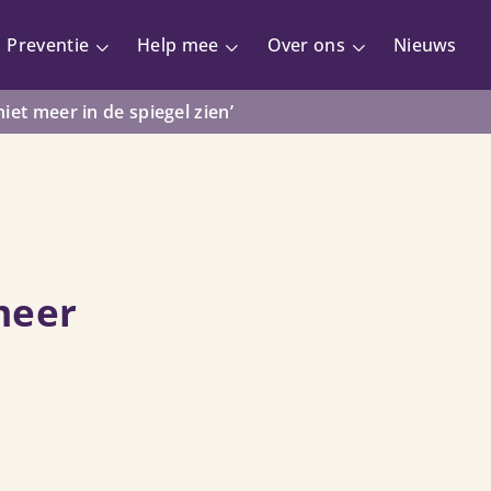
Preventie
Help mee
Over ons
Nieuws
niet meer in de spiegel zien’
meer