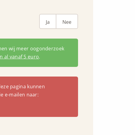
Ja
Nee
nnen wij meer oogonderzoek
 al vanaf 5 euro
.
deze pagina kunnen
ie e-mailen naar: