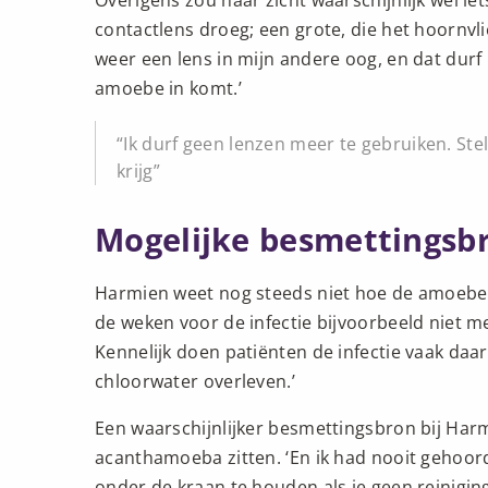
Overigens zou haar zicht waarschijnlijk wel iets
contactlens droeg; een grote, die het hoornvli
weer een lens in mijn andere oog, en dat durf i
amoebe in komt.’
Ik durf geen lenzen meer te gebruiken. Ste
krijg
Mogelijke besmettingsb
Harmien weet nog steeds niet hoe de amoebe in
de weken voor de infectie bijvoorbeeld niet m
Kennelijk doen patiënten de infectie vaak daar
chloorwater overleven.’
Een waarschijnlijker besmettingsbron bij Har
acanthamoeba zitten. ‘En ik had nooit gehoord
onder de kraan te houden als je geen reinigings