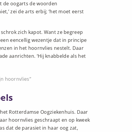
et de oogarts de woorden
t,’ zei de arts erbij; ‘het moet eerst
n schrok zich kapot. Want ze begreep
 een eencellig wezentje dat in principe
enzen in het hoornvlies nestelt. Daar
de aanrichten. ‘Hij knabbelde als het
jn hoornvlies
els
het Rotterdamse Oogziekenhuis. Daar
haar hoornvlies geschraapt en op kweek
s dat de parasiet in haar oog zat,