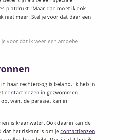
 beter zijn als ze een speciale
es platdrukt. ‘Maar dan moet ik ook
k niet meer. Stel je voor dat daar een
l je voor dat ik weer een amoebe
ronnen
 haar rechteroog is beland. ‘Ik heb in
et
contactlenzen
in gezwommen.
 op, want de parasiet kan in
mien is kraanwater. Ook daarin kan de
 dat het riskant is om je
contactlenzen
spullen bij je hebt. Dus ja, dat heb ik