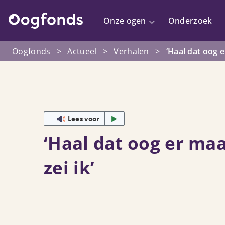
Onze ogen
Onderzoek
Oogfonds
>
Actueel
>
Verhalen
>
‘Haal dat oog er
Lees voor
‘Haal dat oog er maa
zei ik’