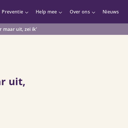
Preventie
Help mee
Over ons
Nieuws
 maar uit, zei ik’
r uit,