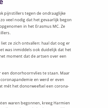
e
pijnstillers tegen de ondraaglijke
o veel nodig dat het gevaarlijk begon
 opgenomen in het Erasmus MC. Ze
llers.
iet ze zich ontvallen: haal dat oog er
, het was inmiddels ook duidelijk dat het
s het moment dat de artsen over een
r een donorhoornvlies te staan. Maar
e coronapandemie en werd er even
at mét het donorweefsel een corona-
lachten waren begonnen, kreeg Harmien