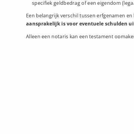
specifiek geldbedrag of een eigendom (lega
Een belangrijk verschil tussen erfgenamen en 
aansprakelijk is voor eventuele schulden ui
Alleen een notaris kan een testament opmake
Uw Testament in 7 stapp
Stap 1: Doe de Testamenttest
Stap 2: Zoek een notaris
Stap 3: Oriënterend gesprek
Stap 4: Een notaris kiezen