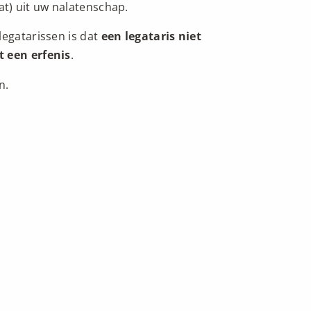
at) uit uw nalatenschap.
legatarissen is dat
een legataris niet
t een erfenis
.
n.
en geregeld: