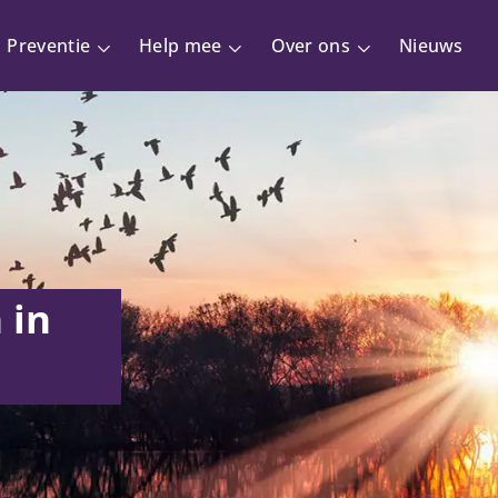
Preventie
Help mee
Over ons
Nieuws
 in