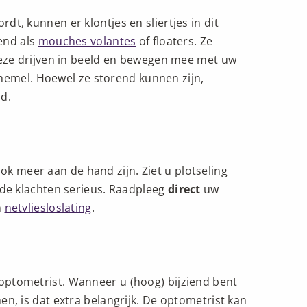
t, kunnen er klontjes en sliertjes in dit
kend als
mouches volantes
of floaters. Ze
 Deze drijven in beeld en bewegen mee met uw
e hemel. Hoewel ze storend kunnen zijn,
d.
ook meer aan de hand zijn. Ziet u plotseling
 de klachten serieus. Raadpleeg
direct
uw
n
netvliesloslating
.
optometrist. Wanneer u (hoog) bijziend bent
n, is dat extra belangrijk. De optometrist kan