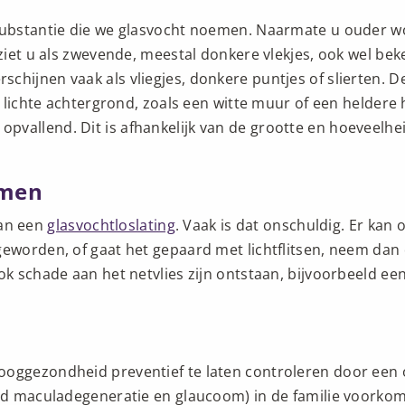
substantie die we glasvocht noemen. Naarmate u ouder word
 ziet u als zwevende, meestal donkere vlekjes, ook wel be
chijnen vaak als vliegjes, donkere puntjes of slierten.
en lichte achtergrond, zoals een witte muur of een helder
vallend. Dit is afhankelijk van de grootte en hoeveelhei
emen
an een
glasvochtloslating
. Vaak is dat onschuldig. Er kan 
geworden, of gaat het gepaard met lichtflitsen, neem dan
ok schade aan het netvlies zijn ontstaan, bijvoorbeeld ee
ooggezondheid preventief te laten controleren door een 
eld maculadegeneratie en glaucoom) in de familie voorkome