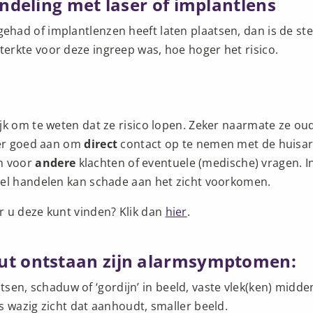
andeling met laser of implantlens
ad of implantlenzen heeft laten plaatsen, dan is de sterk
erkte voor deze ingreep was, hoe hoger het risico.
ijk om te weten dat ze risico lopen. Zeker naarmate ze
 er goed aan om
direct
contact op te nemen met de huisart
n voor
andere
klachten of eventuele (medische) vragen. 
nel handelen kan schade aan het zicht voorkomen.
r u deze kunt vinden? Klik dan
hier
.
uut ontstaan zijn alarmsymptomen:
litsen, schaduw of ‘gordijn’ in beeld, vaste vlek(ken) midd
s wazig zicht dat aanhoudt, smaller beeld.