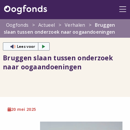
Me
Oogfonds
>
Actueel
>
Verhalen
>
Bruggen
slaan tussen onderzoek naar oogaandoeningen
Lees voor
Bruggen slaan tussen onderzoek
naar oogaandoeningen
20 mei 2025