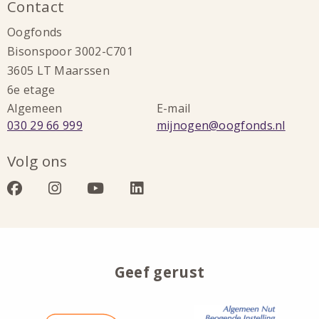
Contact
Oogfonds
Bisonspoor 3002-C701
3605 LT Maarssen
6e etage
Algemeen
E-mail
Bel:
Stuur
030 29 66 999
mijnogen@oogfonds.nl
een
Volg ons
e-
mail
Bezoek
Bezoek
Bezoek
Bezoek
naar:
onze
onze
onze
onze
facebook
instagram
youtube
linkedin
Geef gerust