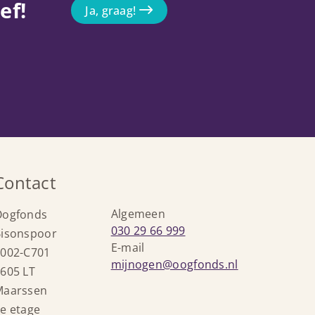
ef!
Ja, graag!
Contact
Algemeen
Oogfonds
Bel:
030 29 66 999
isonspoor
E-mail
002-C701
Stuur
mijnogen@oogfonds.nl
605 LT
een
Maarssen
e-
e etage
mail