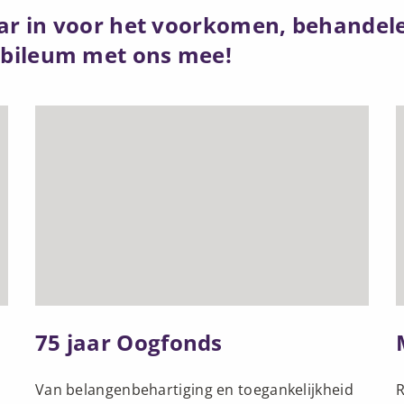
jaar in voor het voorkomen, behandel
ubileum met ons mee!
Lees
L
meer
over
o
75
jaar
Oogfonds
75 jaar Oogfonds
Van belangenbehartiging en toegankelijkheid
R