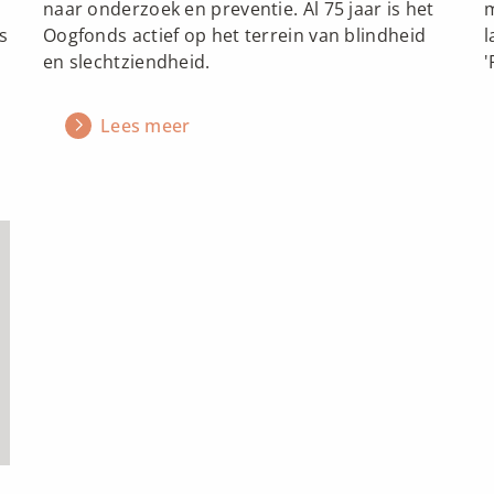
naar onderzoek en preventie. Al 75 jaar is het
m
s
Oogfonds actief op het terrein van blindheid
l
en slechtziendheid.
'
Lees meer