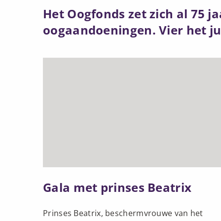
Het Oogfonds zet zich al 75 
oogaandoeningen. Vier het j
Lees
meer
over
Gala
met
prinses
Beatrix
Gala met prinses Beatrix
Prinses Beatrix, beschermvrouwe van het