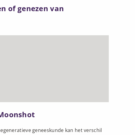
en of genezen van
ees
meer
ver
Moonshot
Moonshot
egeneratieve geneeskunde kan het verschil