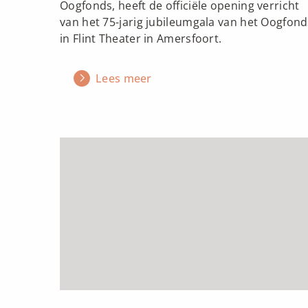
Oogfonds, heeft de officiële opening verricht
van het 75-jarig jubileumgala van het Oogfond
in Flint Theater in Amersfoort.
Lees meer
Lees
meer
over
Mieps
Fontein
Prijs